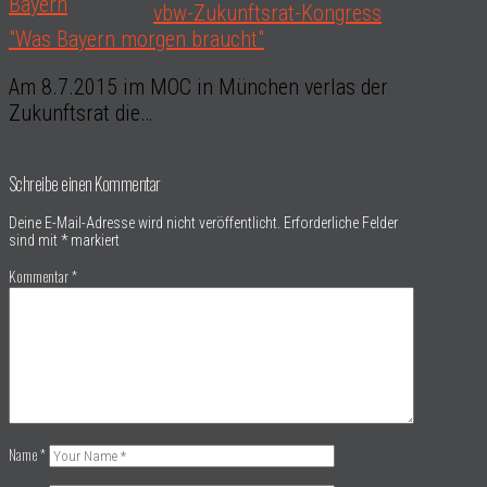
vbw-Zukunftsrat-Kongress
"Was Bayern morgen braucht"
Am 8.7.2015 im MOC in München verlas der
Zukunftsrat die…
Schreibe einen Kommentar
Deine E-Mail-Adresse wird nicht veröffentlicht.
Erforderliche Felder
sind mit
*
markiert
Kommentar
*
Name
*