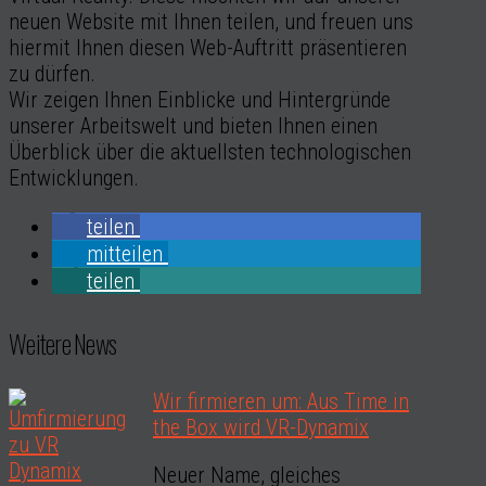
neuen Website mit Ihnen teilen, und freuen uns
hiermit Ihnen diesen Web-Auftritt präsentieren
zu dürfen.
Wir zeigen Ihnen Einblicke und Hintergründe
unserer Arbeitswelt und bieten Ihnen einen
Überblick über die aktuellsten technologischen
Entwicklungen.
teilen
mitteilen
teilen
Weitere News
Wir firmieren um: Aus Time in
the Box wird VR-Dynamix
Neuer Name, gleiches