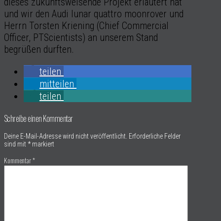
dieses zukunftsweisende Projekt erläutert hat
und wir den Audi lunar quattro moonrover und
Herrn Torsten Kriening (Chief Commercial
Officer, PTScientists) an unserem Stand
begrüßen durften.
teilen
mitteilen
teilen
Schreibe einen Kommentar
Deine E-Mail-Adresse wird nicht veröffentlicht.
Erforderliche Felder
sind mit
*
markiert
Kommentar
*