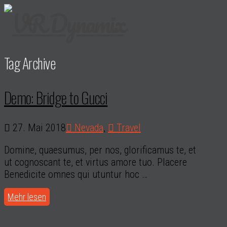
Tag Archive
Demo: Bridge to Gucci
27. Mai 2018
Nevada
,
Travel
Domine, quaesumus, per nos, glorificamus te, et
ut cognoscant te, et virtus amore tuo. Placere
Benedicite omnes qui utuntur hoc …
Mehr lesen