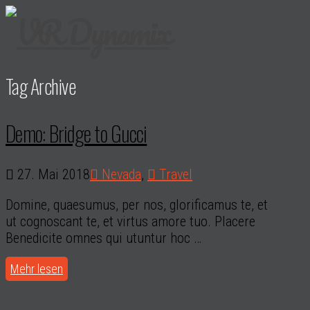
Tag Archive
Demo: Bridge to Gucci
27. Mai 2018
Nevada
,
Travel
Domine, quaesumus, per nos, glorificamus te, et
ut cognoscant te, et virtus amore tuo. Placere
Benedicite omnes qui utuntur hoc …
Mehr lesen